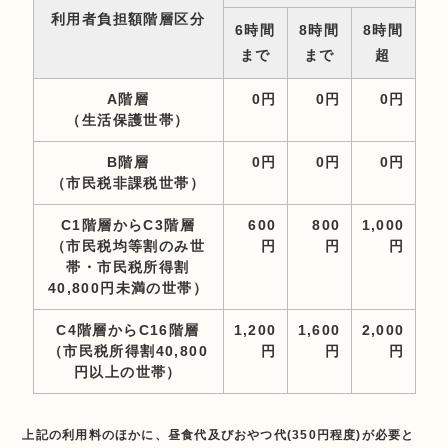
利用者負担額階層区分
6時間
8時間
8時間
まで
まで
超
A階層
0円
0円
0円
（生活保護世帯）
B階層
0円
0円
0円
（市民税非課税世帯）
C1階層からC3階層
600
800
1,000
（市民税均等割のみ世
円
円
円
帯・市民税所得割
40,800円未満の世帯）
C4階層からC16階層
1,200
1,600
2,000
（市民税所得割40,800
円
円
円
円以上の世帯）
上記の利用料のほかに、昼食代及びおやつ代(350円程度)が必要と