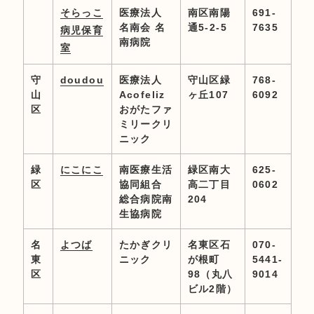
そらっこ
医療法人
南区南陽
691-
名南会 名
通5-2-5
7635
病児保育
南病院
室
守
doudou
医療法人
守山区緑
768-
山
Acofeliz
ヶ丘107
6092
区
おがたファ
ミリークリ
ニック
緑
にこにこ
南医療生活
緑区南大
625-
区
協同組合
高二丁目
0602
総合病院南
204
生協病院
名
よつば
たかぎクリ
名東区石
070-
東
ニック
が根町
5441-
区
98（丸八
9014
ビル2階）