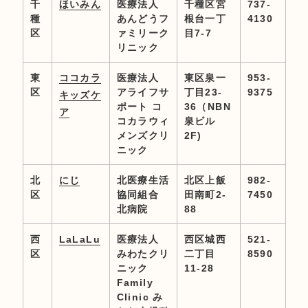
千
ほいみん
医療法人
千種区宮
737-
種
あんどうフ
根台一丁
4130
区
ァミリーク
目7-7
リニック
東
ココカラ
医療法人
東区泉一
953-
区
アライフサ
丁目23-
9375
キッズケ
ポート コ
36（NBN
ア
コカラウィ
泉ビル
メンズクリ
2F)
ニック
北
にじ
北医療生活
北区上飯
982-
区
協同組合
田南町2-
7450
北病院
88
西
LaLaLu
医療法人
西区城西
521-
区
みわたクリ
二丁目
8590
ニック
11-28
Family
Clinic み