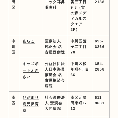
田
ニック耳鼻
番三丁目
2188
区
咽喉科
9-8（宮
の森メデ
ィカルス
クエア
2F）
中
あらこ
医療法人
中川区荒
655-
川
純正会 名
子二丁目
6266
区
古屋西病院
76
キッズポ
公益社団法
中川区松
654-
人日本海員
年町4丁目
2858
ートえき
掖済会 名
66
さい
古屋掖済会
病院
南
ひだまり
社会医療法
南区元柴
611-
区
人 宏潤会
田東町1-
8631
病児保育
大同病院
13
室