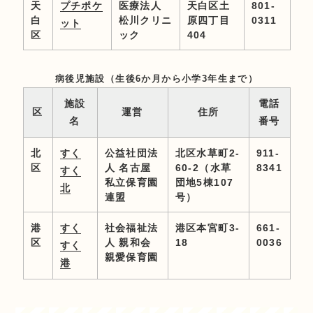
天
プチポケ
医療法人
天白区土
801-
白
松川クリニ
原四丁目
0311
ット
区
ック
404
病後児施設（生後6か月から小学3年生まで）
施設
電話
区
運営
住所
名
番号
北
すく
公益社団法
北区水草町2-
911-
区
人 名古屋
60-2（水草
8341
すく
私立保育園
団地5棟107
北
連盟
号）
港
すく
社会福祉法
港区本宮町3-
661-
区
人 親和会
18
0036
すく
親愛保育園
港