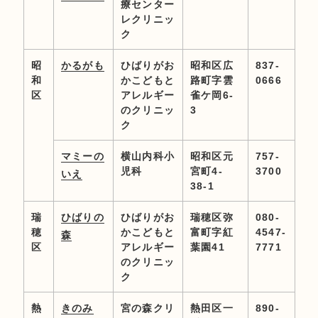
療センター
レクリニッ
ク
昭
かるがも
ひばりがお
昭和区広
837-
和
かこどもと
路町字雲
0666
区
アレルギー
雀ケ岡6-
のクリニッ
3
ク
マミーの
横山内科小
昭和区元
757-
児科
宮町4-
3700
いえ
38-1
瑞
ひばりの
ひばりがお
瑞穂区弥
080-
穂
かこどもと
富町字紅
4547-
森
区
アレルギー
葉園41
7771
のクリニッ
ク
熱
きのみ
宮の森クリ
熱田区一
890-