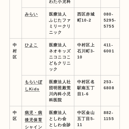
わた小児科
みらい
医療法人
西区赤城
080-
ふじたファ
町10-2
5295-
ミリークリ
5755
ニック
中
ひよこ
医療法人
中村区上
411-
村
ネオキッズ
石川町3-
6001
区
ニコニコこ
10
どもクリニ
ック
もらいぼ
医療法人社
中村区名
253-
団明照殿荒
駅南五丁
6808
しKids
川内科小児
目1-6
科医院
中
病児・病
医療法人
中区金山
882-
区
としわ会
五丁目5-
1155
後児保育
としわ会診
11
シャイン