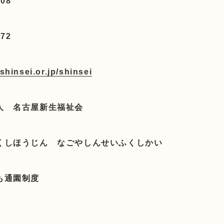
608
972
shinsei.or.jp/shinsei
人 名古屋新生福祉会
くしほうじん なごやしんせいふくしかい
も通園制度