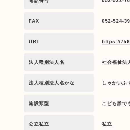
電話番号
052-522-7
FAX
052-524-3
URL
https://758
法人種別法人名
社会福祉法
法人種別法人名かな
しゃかいふ
施設類型
こども誰で
公立私立
私立