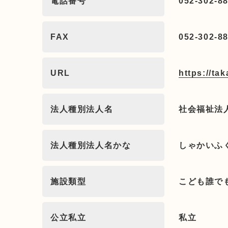
電話番号
052-302-8
FAX
052-302-8
URL
https://ta
法人種別法人名
社会福祉法
法人種別法人名かな
しゃかいふ
施設類型
こども誰で
公立私立
私立