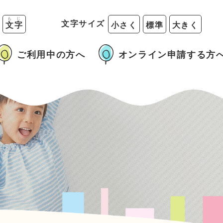
も
じ
る
文字サイズ
文
字
小さく
標準
大きく
ご利用中の方へ
オンライン申請する方