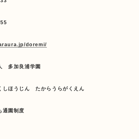
833
855
karaura.jp/doremi/
人 多加良浦学園
くしほうじん たからうらがくえん
も通園制度