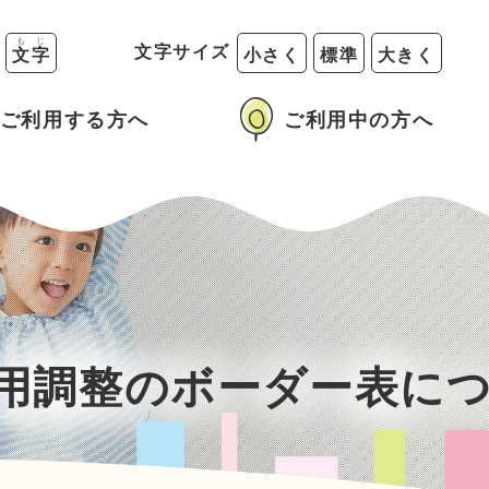
も
じ
る
文字サイズ
文
字
小さく
標準
大きく
ご利用する方へ
ご利用中の方へ
利用調整のボーダー表に