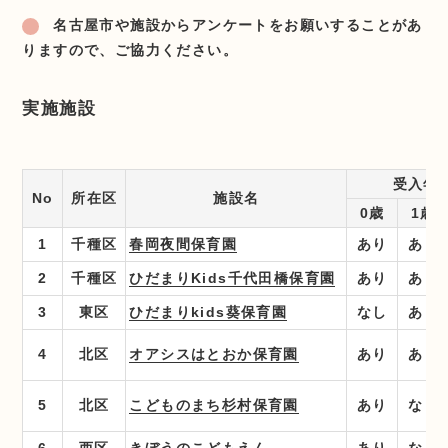
名古屋市や施設からアンケートをお願いすることがあ
りますので、ご協力ください。
実施施設
受入年
No
所在区
施設名
0歳
1歳
1
千種区
春岡夜間保育園
あり
あり
2
千種区
ひだまりKids千代田橋保育園
あり
あり
3
東区
ひだまりkids葵保育園
なし
あり
4
北区
オアシスはとおか保育園
あり
あり
5
北区
こどものまち杉村保育園
あり
なし