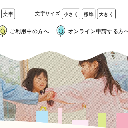
も
じ
る
文字サイズ
文
字
小さく
標準
大きく
ご利用中の方へ
オンライン申請する方