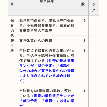
項目詳細
目
数
ッ
ク
保
乳児専門保育所、準乳児専門保育
5
育
所、小規模保育事業所、家庭的保
の
育事業所等の卒園児
代
替
育児休業からの復職
3
手
段
申込時点で保育の必要な事由があ
3
り、申込児を認可外保育施設に有
償で預けている
（世帯の最終適用
ランクが「就労予定」「求職中」
以外の場合／育児休業からの復職
により加点されている場合は除
く）
申込時を65歳未満の親族に預け
-1
ている
（世帯の最終適用ランクが
「就労予定」「求職中」以外の場
合）