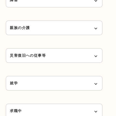
内職・自営協力者（1ランクダウン）
1日4時間以上かつ週4日以上で、1週16時間
常に安静が必要（Bランク）
以上勤務（Dランク）
身体障害者手帳1～2級、精神障害者保健福祉
手帳1～2級、愛護手帳（Aランク）
親族の介護
月16日かつ週16時間以上の安静が必要（Dラ
1日4時間以上かつ週4日以上ではないが、月
ンク）
64時間以上（Fランク）
身体障害者手帳3級、精神障害者保健福祉手
月20日かつ週40時間以上（Aランク）
帳3級（Bランク）
災害復旧への従事等
月16日かつ週16時間未満の安静が必要（Hラ
以下に該当する場合は、チェックをしてください。
ンク）
月16日かつ週24時間以上（Cランク）
身体障害者手帳4級（Dランク）
内職・自営協力者（1ランクダウン）
災害復旧への従事等（Aランク）
就学
就労予定（1ランクダウン）
月16日かつ週16時間以上（Eランク）
月16日以上かつ週30時間以上（Cランク）
求職中