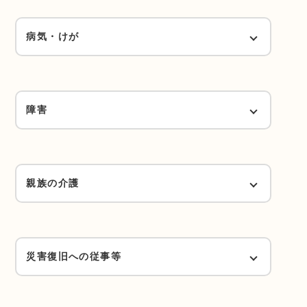
1日4時間以上かつ週4日以上で、1週30時間
産前産後（Hランク）
以上勤務（Bランク）
病気・けが
1日4時間以上かつ週4日以上で、1週24時間
以上勤務（Cランク）
常に病臥（Aランク）
障害
1日4時間以上かつ週4日以上で、1週16時間
常に安静が必要（Bランク）
以上勤務（Dランク）
身体障害者手帳1～2級、精神障害者保健福祉
手帳1～2級、愛護手帳（Aランク）
親族の介護
月16日かつ週16時間以上の安静が必要（Dラ
1日4時間以上かつ週4日以上ではないが、月
ンク）
64時間以上（Fランク）
身体障害者手帳3級、精神障害者保健福祉手
月20日かつ週40時間以上（Aランク）
帳3級（Bランク）
災害復旧への従事等
月16日かつ週16時間未満の安静が必要（Hラ
以下に該当する場合は、チェックをしてください。
ンク）
月16日かつ週24時間以上（Cランク）
身体障害者手帳4級（Dランク）
内職・自営協力者（1ランクダウン）