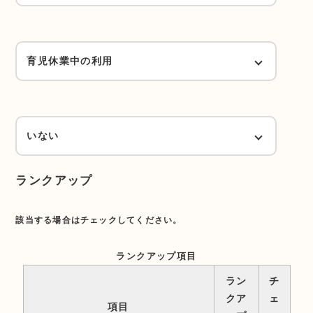
月16日以上かつ週24時間以上（Dランク）
求職中（Hランク）
育児休業中の利用
月16日以上かつ週16時間以上（Eランク）
当該年度復帰予定
いない
1日4時間以上かつ週4日以上で、1週40
ランクアップ
いない
時間以上勤務（Cランク）
翌年度以降の復帰
該当する場合はチェックしてください。
1日4時間以上かつ週4日以上で、1週30
翌年度以降の復帰（Hランク）
ランクアップ項目
時間以上勤務（Dランク）
ラン
チ
クア
ェ
項目
1日4時間以上かつ週4日以上で、1週24