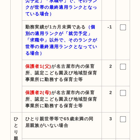
労予定」「求職中」で、そのラン
クが世帯の最終適用ランクとなっ
ている場合）
勤務実績が1カ月未満である
（個
-1
別の適用ランクが「就労予定」
「求職中」以外で、そのランクが
世帯の最終適用ランクとなってい
る場合）
保護者1(父)
が名古屋市内の保育
2
所、認定こども園及び地域型保育
事業所に勤務する保育士等
保護者2(母)
が名古屋市内の保育
2
所、認定こども園及び地域型保育
事業所に勤務する保育士等
ひ
ひとり親世帯等で65歳未満の同
3
と
居親族がいない場合
り
親