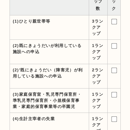
ップ
ッ
時間以上勤務（Eランク）
数
ク
(1)ひとり親世帯等
3ラン
クア
1日4時間以上かつ週4日以上で、1週16
ップ
時間以上勤務（Fランク）
(2)既にきょうだいが利用している
1ラン
施設への申込
クア
1日4時間以上かつ週4日以上ではない
ップ
が、月64時間以上（Hランク）
(2)'既にきょうだい（障害児）が利
2ラン
用している施設への申込
クア
以下に該当する場合は、チェックをしてください。
ップ
(3)家庭保育室・乳児専門保育所・
1ラン
内職・自営協力者（1ランクダウン）
準乳児専門保育所・小規模保育事
クア
業・家庭的保育事業等の卒園児
ップ
(4)生計主宰者の失業
1ラン
クア