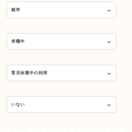
災害復旧への従事等（Aランク）
就学
就労予定（1ランクダウン）
月16日かつ週16時間以上（Eランク）
月16日以上かつ週30時間以上（Cランク）
求職中
月16日以上かつ週24時間以上（Dランク）
求職中（Hランク）
育児休業中の利用
月16日以上かつ週16時間以上（Eランク）
当該年度復帰予定
いない
1日4時間以上かつ週4日以上で、1週40
いない
時間以上勤務（Cランク）
翌年度以降の復帰