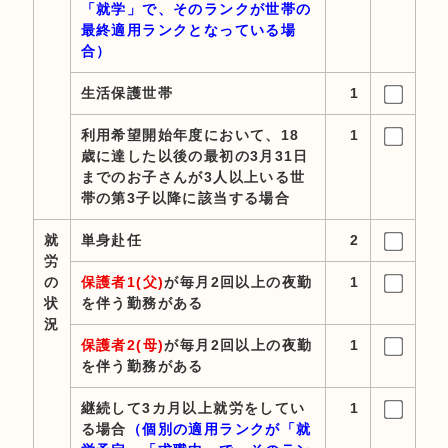
「就学」で、そのランクが世帯の
最終適用ランクとなっている場
合）
生活保護世帯
1
利用希望開始年度において、18
1
歳に達した以後の最初の3月31日
までのお子さんが3人以上いる世
帯の第3子以降に該当する場合
就
単身赴任
2
労
の
保護者1(父)
が毎月2回以上の夜勤
1
状
を伴う勤務がある
況
保護者2(母)
が毎月2回以上の夜勤
1
を伴う勤務がある
継続して3カ月以上就労をしてい
1
る場合
（個別の適用ランクが「就