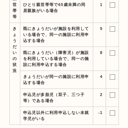
世
ひとり親世帯等で65歳未満の同
1
帯
居親族がいる場合
等
き
既にきょうだいが施設を利用して
5
ょ
いる場合で、同一の施設に利用申
う
込する場合
だ
い
既にきょうだい（障害児）が施設
8
の
を利用している場合で、同一の施
状
設に利用申込する場合
況
きょうだいが同一の施設に利用申
4
込する場合
申込児が多胎児（双子、三つ子
2
等）である場合
申込児以外に利用申込しない未就
-1
学児がいる