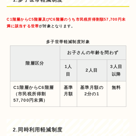
C1階層からC5階層及びC6階層のうち市民税所得割額57,700円未
満に該当する世帯
が対象となります。
多子世帯軽減制度対象
お子さんの年齢を問わず
階層区分
1人
3人目
2人目
目
以降
C1階層からC6階層
基準
基準月額の
無料
（市民税所得割
月額
2分の1
57,700円未満）
2.同時利用軽減制度