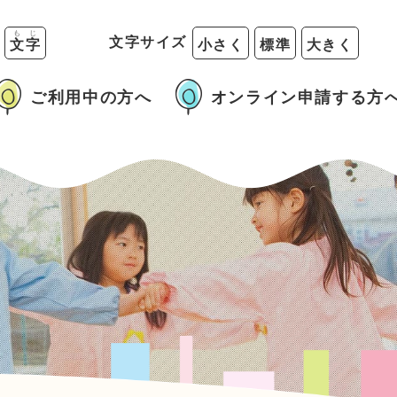
も
じ
る
文字サイズ
文
字
小さく
標準
大きく
ご利用中の方へ
オンライン申請する方